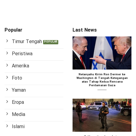
Popular
Last News
Timur Tengah
Peristiwa
Amerika
Netanyahu Kirim Ron Dermer ke
Foto
Washington di Tengah Ketegangan
atas Tahap Kedua Rencana
Perdamaian Gaza
Yaman
Eropa
Media
Islami