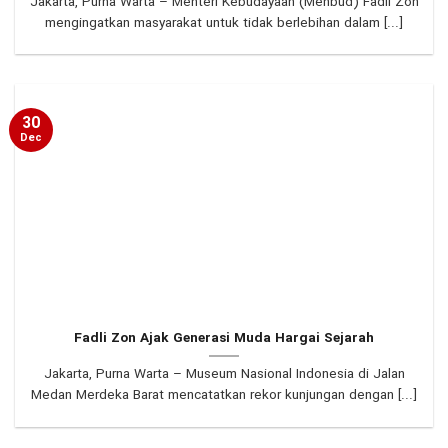
Jakarta, Purna Warta – Menteri Kebudayaan (Menbud) Fadli Zon
mengingatkan masyarakat untuk tidak berlebihan dalam [...]
30
Dec
Fadli Zon Ajak Generasi Muda Hargai Sejarah
Jakarta, Purna Warta – Museum Nasional Indonesia di Jalan
Medan Merdeka Barat mencatatkan rekor kunjungan dengan [...]