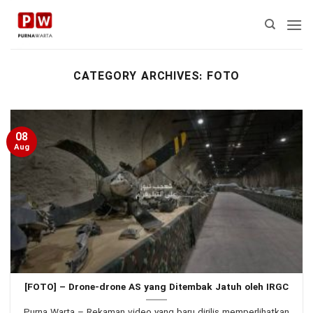
Skip
to
content
CATEGORY ARCHIVES:
FOTO
08
Aug
[FOTO] – Drone-drone AS yang Ditembak Jatuh oleh IRGC
Purna Warta – Rekaman video yang baru dirilis memperlihatkan