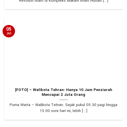
Revolusi Islam di Kompleks Makam Imam Husain [...]
05
Jul
[FOTO] – Walikota Tehran: Hanya 10 Jam Penziarah
Mencapai 2 Juta Orang
Purna Warta – Walikota Tehran: Sejak pukul 05.30 pagi hingga
15.00 sore hari ini, lebih [...]