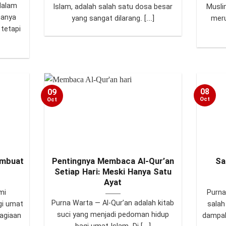
dalam
Islam, adalah salah satu dosa besar
Musli
hanya
yang sangat dilarang. [...]
meru
 tetapi
08
09
Oct
Oct
embuat
Pentingnya Membaca Al-Qur’an
Sa
Setiap Hari: Meski Hanya Satu
Ayat
mi
Purna
Purna Warta — Al-Qur’an adalah kitab
gi umat
salah
suci yang menjadi pedoman hidup
agiaan
dampak 