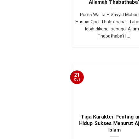
Allamah Thabathaba’
Purna Warta – Sayyid Muh
Husain Qadi Thabathaba’i Tabri
lebih dikenal sebagai Alla
Thabathaba’i [...]
21
Oct
Tiga Karakter Penting u
Hidup Sukses Menurut A
Islam