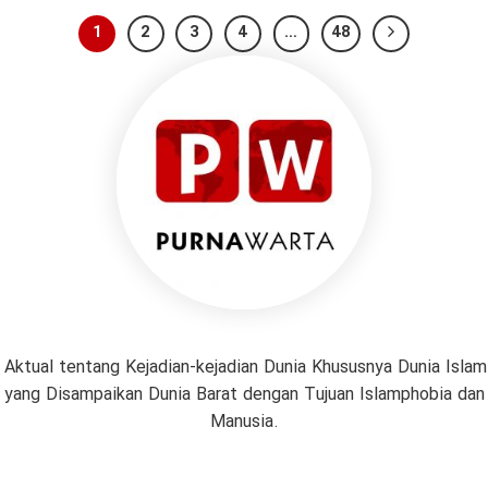
1
2
3
4
…
48
 Aktual tentang Kejadian-kejadian Dunia Khususnya Dunia Isl
if yang Disampaikan Dunia Barat dengan Tujuan Islamphobia da
Manusia.