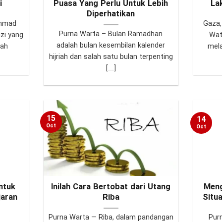
i
Puasa Yang Perlu Untuk Lebih
La
Diperhatikan
ammad
Gaza,
Purna Warta – Bulan Ramadhan
zi yang
Wat
adalah bulan kesembilan kalender
mah
mela
hijriah dan salah satu bulan terpenting
[...]
15
14
Oct
Oct
ntuk
Inilah Cara Bertobat dari Utang
Meng
jaran
Riba
Situ
Purna Warta — Riba, dalam pandangan
Pur