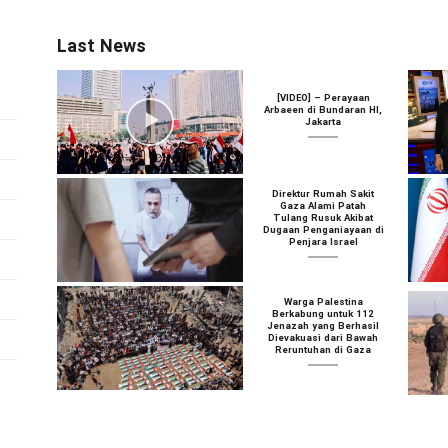
Last News
[VIDEO] – Perayaan
Arbaeen di Bundaran HI,
Jakarta
Direktur Rumah Sakit
Gaza Alami Patah
Tulang Rusuk Akibat
Dugaan Penganiayaan di
Penjara Israel
Warga Palestina
Berkabung untuk 112
Jenazah yang Berhasil
Dievakuasi dari Bawah
Reruntuhan di Gaza