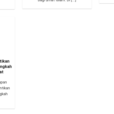
bagi umat Islam. Di [...]
tikan
angkah
at
upan
ntikan
ngkah