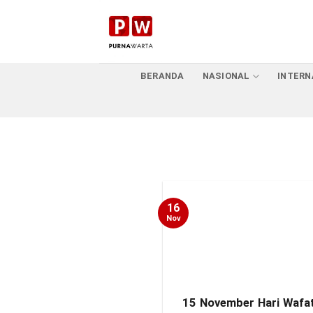
Skip
to
content
BERANDA
NASIONAL
INTERN
16
Nov
15 November Hari Wafa