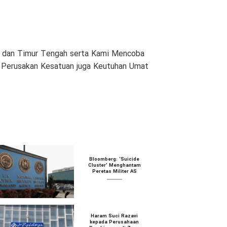
am dan Timur Tengah serta Kami Mencoba
n Perusakan Kesatuan juga Keutuhan Umat
Bloomberg: ‘Suicide
Cluster’ Menghantam
Peretas Militer AS
Haram Suci Razavi
kepada Perusahaan