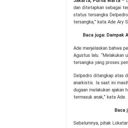
Jakarta,
Purna Warta
– D
dan ditetapkan sebagai t
status tersangka Delpedro
tersangka,” kata Ade Ary S
Baca juga:
Dampak A
Ade menjelaskan bahwa pen
Agustus lalu. “Melakukan
tersangka yang proses peny
Delpedro ditangkap atas d
anarkistis. Ia saat ini ma
dugaan melakukan ajakan ha
termasuk anak,” kata Ade.
Baca 
Sebelumnya, pihak Lokata