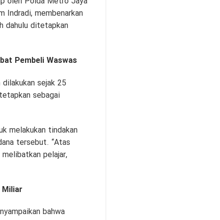
ap oleh Polda Metro Jaya
m Indradi, membenarkan
h dahulu ditetapkan
ibat Pembeli Waswas
 dilakukan sejak 25
tetapkan sebagai
uk melakukan tindakan
idana tersebut. “Atas
melibatkan pelajar,
Miliar
menyampaikan bahwa