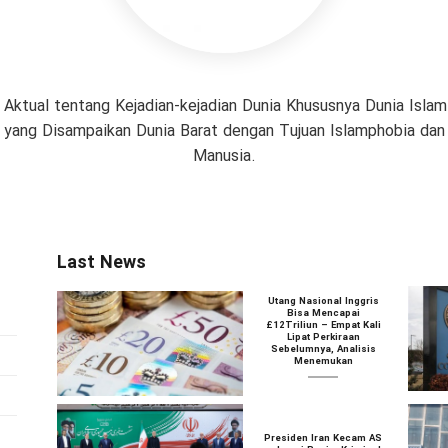
 Aktual tentang Kejadian-kejadian Dunia Khususnya Dunia Isl
if yang Disampaikan Dunia Barat dengan Tujuan Islamphobia da
Manusia.
Last News
Utang Nasional Inggris
Bisa Mencapai
£12Triliun – Empat Kali
Lipat Perkiraan
Sebelumnya, Analisis
Menemukan
Presiden Iran Kecam AS