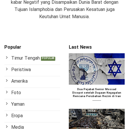
kabar Negatif yang Disampaikan Dunia Barat dengan
Tujuan Islamphobia dan Perusakan Kesatuan juga
Keutuhan Umat Manusia.
Popular
Last News
Timur Tengah
Peristiwa
Amerika
Dua Pejabat Senior Mossad
Foto
Dicopot setelah Dugaan Kegagalan
Rencana Perubahan Rezim di Iran
Yaman
Eropa
Media