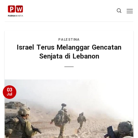
Skip
to
content
PALESTINA
Israel Terus Melanggar Gencatan
Senjata di Lebanon
03
Jul