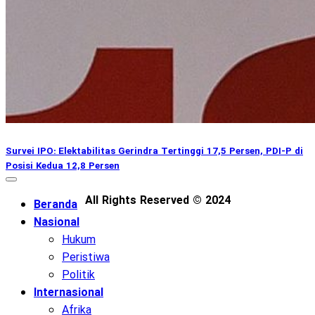
Survei IPO: Elektabilitas Gerindra Tertinggi 17,5 Persen, PDI-P di
Posisi Kedua 12,8 Persen
All Rights Reserved © 2024
Beranda
Nasional
Hukum
Peristiwa
Politik
Internasional
Afrika