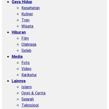
Gaya Hidup
Kesehatan
Kuliner
Tren
Wisata
Hiburan
Film
Olahraga
Seleb
Media
Foto
Video
Karikatur
Lainnya
Islami
Opini & Cerita
Sejarah
Teknologi