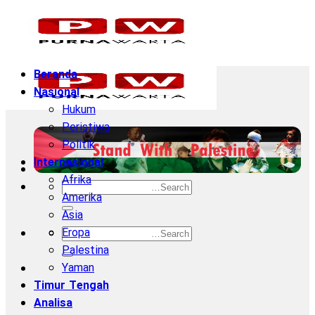
Skip
to
content
Beranda
Nasional
Hukum
Peristiwa
Politik
Internasional
Afrika
Amerika
Asia
Eropa
Palestina
Yaman
Timur Tengah
Analisa