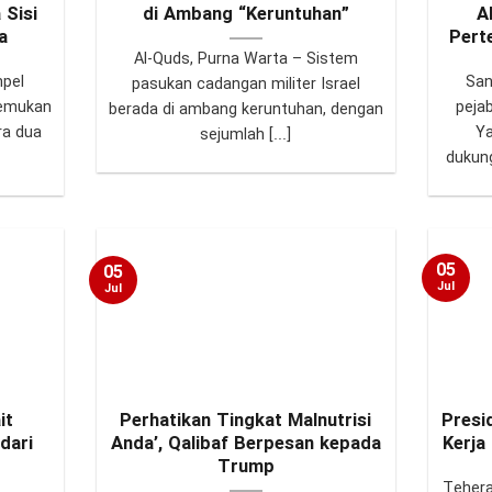
 Sisi
di Ambang “Keruntuhan”
A
a
Pert
Al-Quds, Purna Warta – Sistem
mpel
San
pasukan cadangan militer Israel
nemukan
peja
berada di ambang keruntuhan, dengan
ra dua
Y
sejumlah [...]
dukung
05
05
Jul
Jul
it
Perhatikan Tingkat Malnutrisi
Presi
dari
Anda’, Qalibaf Berpesan kepada
Kerja
Trump
Tehera