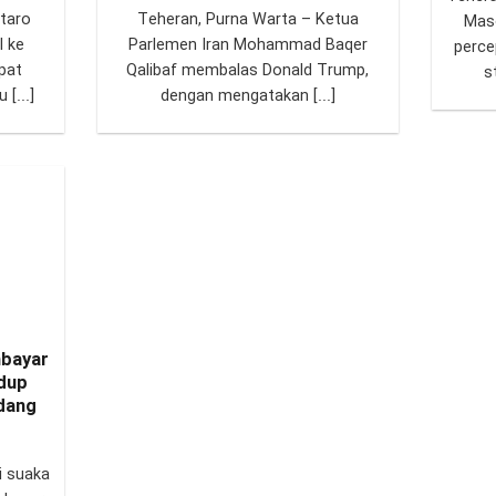
utaro
Teheran, Purna Warta – Ketua
Mas
l ke
Parlemen Iran Mohammad Baqer
perce
pat
Qalibaf membalas Donald Trump,
s
[...]
dengan mengatakan [...]
mbayar
dup
dang
i suaka