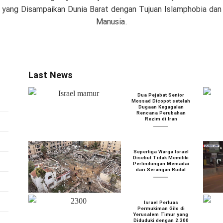
if yang Disampaikan Dunia Barat dengan Tujuan Islamphobia da
Manusia.
Last News
Dua Pejabat Senior
Mossad Dicopot setelah
Dugaan Kegagalan
Rencana Perubahan
Rezim di Iran
Sepertiga Warga Israel
Disebut Tidak Memiliki
Perlindungan Memadai
dari Serangan Rudal
Israel Perluas
Permukiman Gilo di
Yerusalem Timur yang
Diduduki dengan 2.300