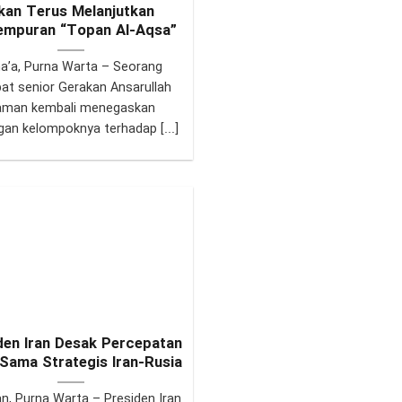
kan Terus Melanjutkan
empuran “Topan Al-Aqsa”
a’a, Purna Warta – Seorang
bat senior Gerakan Ansarullah
aman kembali menegaskan
an kelompoknya terhadap [...]
den Iran Desak Percepatan
 Sama Strategis Iran-Rusia
n, Purna Warta – Presiden Iran