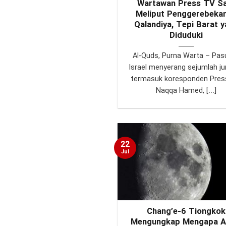
Wartawan Press TV S
Meliput Penggerebekan
Qalandiya, Tepi Barat 
Diduduki
Al-Quds, Purna Warta – Pas
Israel menyerang sejumlah jur
termasuk koresponden Pres
Naqqa Hamed, [...]
22
Jul
Chang’e-6 Tiongkok
Mengungkap Mengapa A