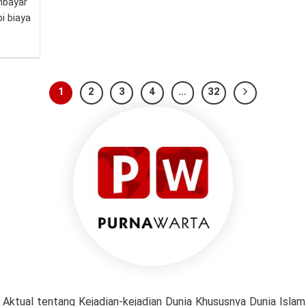
mbayar
i biaya
1
2
3
4
…
32
 Aktual tentang Kejadian-kejadian Dunia Khususnya Dunia Isl