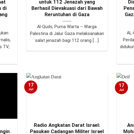
aat
untuk 112 Jenazah yang
Di
 di
Berhasil Dievakuasi dari Bawah
Pena
yang
Reruntuhan di Gaza
Gaz
Al-Quds, Purna Warta – Warga
ukan
AL-
Palestina di Jalur Gaza melaksanakan
nalis,
Perda
salat jenazah bagi 112 orang [...]
s TV,
diduku
17
17
Jul
Jul
Radio Angkatan Darat Israel:
An
ngin
Pasukan Cadangan Militer Israel
Moha