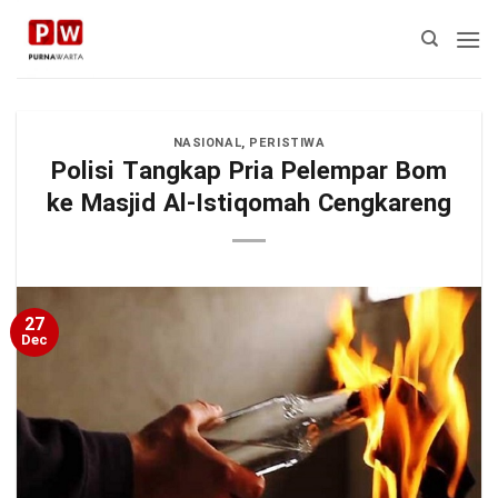
Skip
to
content
NASIONAL
,
PERISTIWA
Polisi Tangkap Pria Pelempar Bom
ke Masjid Al-Istiqomah Cengkareng
27
Dec