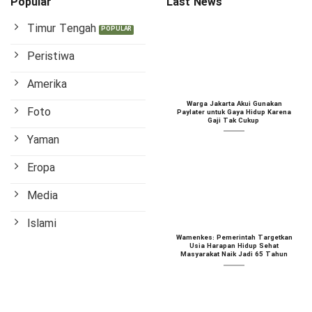
Popular
Last News
Timur Tengah
Peristiwa
Amerika
Warga Jakarta Akui Gunakan
Foto
Paylater untuk Gaya Hidup Karena
Gaji Tak Cukup
Yaman
Eropa
Media
Islami
Wamenkes: Pemerintah Targetkan
Usia Harapan Hidup Sehat
Masyarakat Naik Jadi 65 Tahun