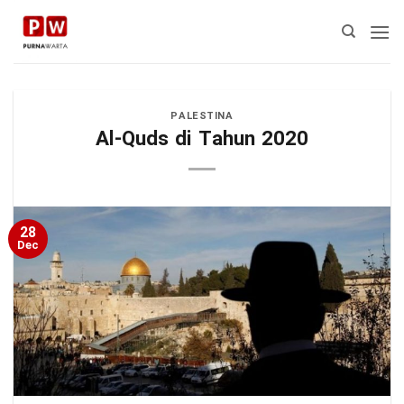
Skip
to
content
PALESTINA
Al-Quds di Tahun 2020
28
Dec