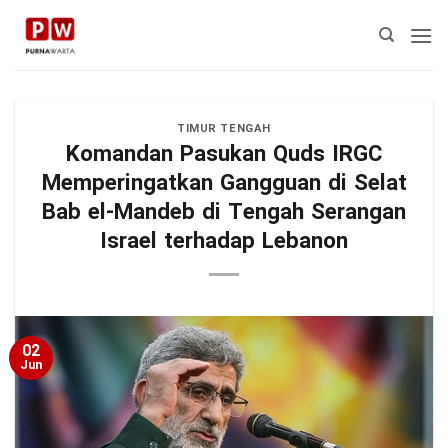
Skip
to
content
TIMUR TENGAH
Komandan Pasukan Quds IRGC
Memperingatkan Gangguan di Selat
Bab el-Mandeb di Tengah Serangan
Israel terhadap Lebanon
02
Jun