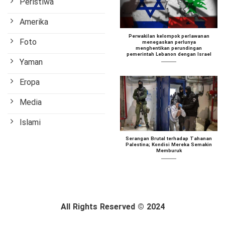
Peristiwa
Amerika
Perwakilan kelompok perlawanan
Foto
menegaskan perlunya
menghentikan perundingan
pemerintah Lebanon dengan Israel
Yaman
Eropa
Media
Islami
Serangan Brutal terhadap Tahanan
Palestina; Kondisi Mereka Semakin
Memburuk
All Rights Reserved © 2024