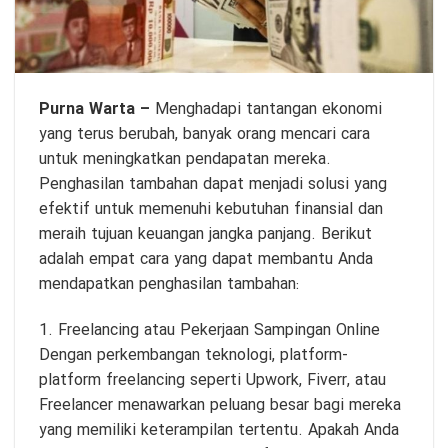
Purna Warta
–
Menghadapi tantangan ekonomi
yang terus berubah, banyak orang mencari cara
untuk meningkatkan pendapatan mereka.
Penghasilan tambahan dapat menjadi solusi yang
efektif untuk memenuhi kebutuhan finansial dan
meraih tujuan keuangan jangka panjang. Berikut
adalah empat cara yang dapat membantu Anda
mendapatkan penghasilan tambahan:
1. Freelancing atau Pekerjaan Sampingan Online
Dengan perkembangan teknologi, platform-
platform freelancing seperti Upwork, Fiverr, atau
Freelancer menawarkan peluang besar bagi mereka
yang memiliki keterampilan tertentu. Apakah Anda