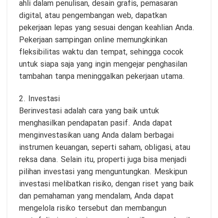
ahli dalam penulisan, desain grafis, pemasaran
digital, atau pengembangan web, dapatkan
pekerjaan lepas yang sesuai dengan keahlian Anda.
Pekerjaan sampingan online memungkinkan
fleksibilitas waktu dan tempat, sehingga cocok
untuk siapa saja yang ingin mengejar penghasilan
tambahan tanpa meninggalkan pekerjaan utama.
2. Investasi
Berinvestasi adalah cara yang baik untuk
menghasilkan pendapatan pasif. Anda dapat
menginvestasikan uang Anda dalam berbagai
instrumen keuangan, seperti saham, obligasi, atau
reksa dana. Selain itu, properti juga bisa menjadi
pilihan investasi yang menguntungkan. Meskipun
investasi melibatkan risiko, dengan riset yang baik
dan pemahaman yang mendalam, Anda dapat
mengelola risiko tersebut dan membangun