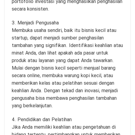
portofolio investasi yang menghasilkan penghasilan
secara konsisten.
3. Menjadi Pengusaha
Membuka usaha sendiri, baik itu bisnis kecil atau
startup, dapat menjadi sumber penghasilan
tambahan yang signifikan. Identifikasi keahlian atau
minat Anda, dan lihat apakah ada pasar untuk
produk atau layanan yang dapat Anda tawarkan.
Mulai dengan bisnis kecil seperti menjual barang
secara online, membuka warung kopi kecil, atau
memberikan kelas atau pelatihan sesuai dengan
keahlian Anda. Dengan tekad dan inovasi, menjadi
pengusaha bisa membawa penghasilan tambahan
yang berkelanjutan.
4. Pendidikan dan Pelatihan
Jika Anda memiliki keahlian atau pengetahuan di
bidang tertentu, pertimbangkan untuk memberikan