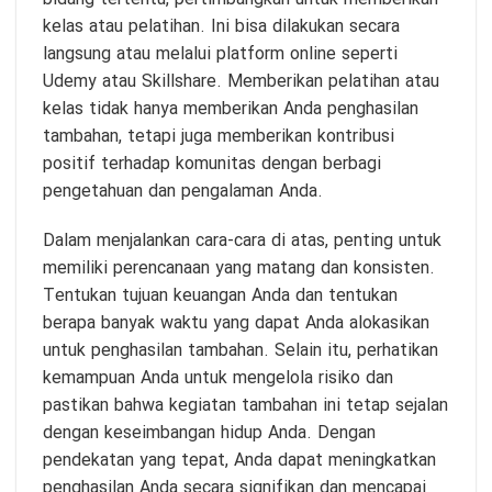
kelas atau pelatihan. Ini bisa dilakukan secara
langsung atau melalui platform online seperti
Udemy atau Skillshare. Memberikan pelatihan atau
kelas tidak hanya memberikan Anda penghasilan
tambahan, tetapi juga memberikan kontribusi
positif terhadap komunitas dengan berbagi
pengetahuan dan pengalaman Anda.
Dalam menjalankan cara-cara di atas, penting untuk
memiliki perencanaan yang matang dan konsisten.
Tentukan tujuan keuangan Anda dan tentukan
berapa banyak waktu yang dapat Anda alokasikan
untuk penghasilan tambahan. Selain itu, perhatikan
kemampuan Anda untuk mengelola risiko dan
pastikan bahwa kegiatan tambahan ini tetap sejalan
dengan keseimbangan hidup Anda. Dengan
pendekatan yang tepat, Anda dapat meningkatkan
penghasilan Anda secara signifikan dan mencapai