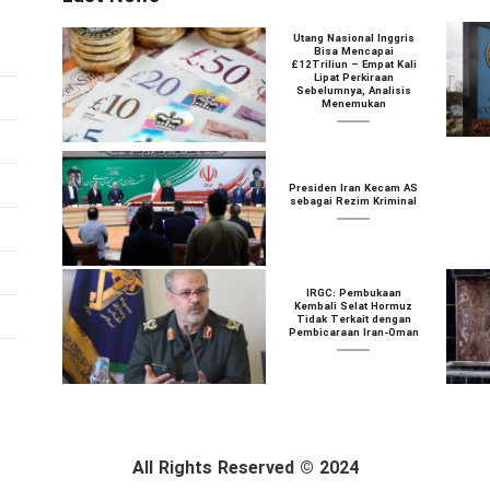
Utang Nasional Inggris
Bisa Mencapai
£12Triliun – Empat Kali
Lipat Perkiraan
Sebelumnya, Analisis
Menemukan
Presiden Iran Kecam AS
sebagai Rezim Kriminal
IRGC: Pembukaan
Kembali Selat Hormuz
Tidak Terkait dengan
Pembicaraan Iran-Oman
All Rights Reserved © 2024