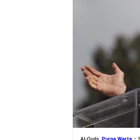
Al-Quds,
Purna Warta
– M