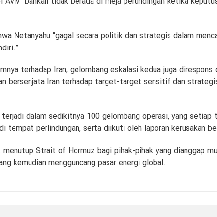
Aviv “bahkan tidak berada di meja perundingan ketika keputu
wa Netanyahu “gagal secara politik dan strategis dalam menca
diri.”
umnya terhadap Iran, gelombang eskalasi kedua juga direspons
n bersenjata Iran terhadap target-target sensitif dan strategi
.
 terjadi dalam sedikitnya 100 gelombang operasi, yang setiap
di tempat perlindungan, serta diikuti oleh laporan kerusakan b
but menutup Strait of Hormuz bagi pihak-pihak yang dianggap m
 yang kemudian mengguncang pasar energi global.