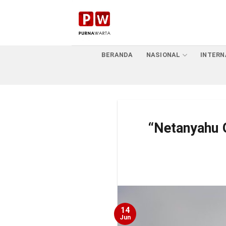
Skip
to
content
BERANDA
NASIONAL
INTERN
“Netanyahu 
14
Jun