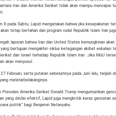
ntara Iran dan Amerika Serikat tidak akan mampu mencapai tu
l.
m X pada Sabtu, Lapid mengatakan bahwa jika kesepakatan ter
 akan tetap bertahan dan program rudal Republik Islam Iran jug
tengah laporan bahwa Iran dan United States kemungkinan aka
ang bertujuan mengakhiri siklus ketegangan akibat eskalasi te
rikat dan Israel terhadap Republik Islam Iran. Jika MoU ters
akan akan menyusul.
 27 Februari, serta putaran sebelumnya pada Juni lalu, terjadi d
 yang melatarbelakanginya.
lah Presiden Amerika Serikat Donald Trump mengumumkan genca
an yang dinilai efektif, Lapid juga mengkritik keras gencatan s
ana politik” bagi Benjamin Netanyahu.