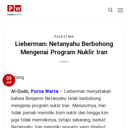
Skip
to
content
PALESTINA
Lieberman: Netanyahu Berbohong
Mengenai Program Nuklir Iran
03
Jul
Al-Quds,
Purna Warta
– Lieberman menyatakan
bahwa Benjamin Netanyahu telah berbohong
mengenai program nuklir Iran. Menurutnya, Iran
tidak pernah memiliki bom nuklir dan hingga kini
juga tidak memilikinya, tetapi sekarang, berkat
Netanyahu, Iran memiliki sesuatu yang disebut