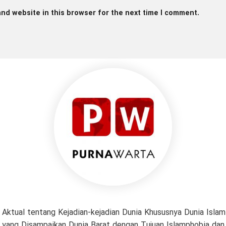
nd website in this browser for the next time I comment.
 Aktual tentang Kejadian-kejadian Dunia Khususnya Dunia Isl
if yang Disampaikan Dunia Barat dengan Tujuan Islamphobia da