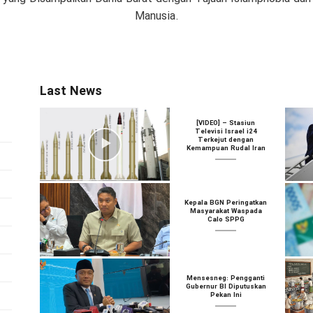
Manusia.
Last News
[VIDEO] – Stasiun
Televisi Israel i24
Terkejut dengan
Kemampuan Rudal Iran
Kepala BGN Peringatkan
Masyarakat Waspada
Calo SPPG
Mensesneg: Pengganti
Gubernur BI Diputuskan
Pekan Ini