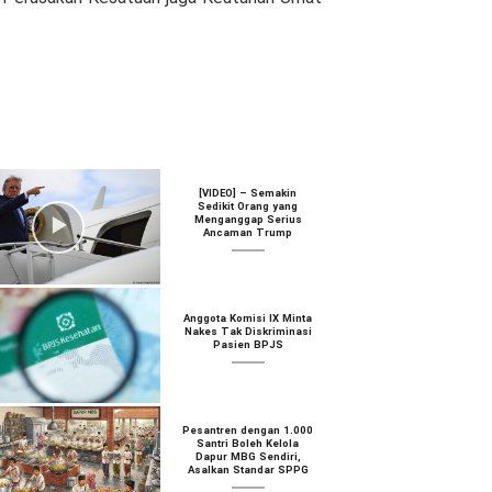
[VIDEO] – Semakin
Sedikit Orang yang
Menganggap Serius
Ancaman Trump
Anggota Komisi IX Minta
Nakes Tak Diskriminasi
Pasien BPJS
Pesantren dengan 1.000
Santri Boleh Kelola
Dapur MBG Sendiri,
Asalkan Standar SPPG