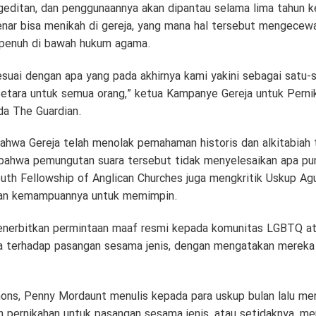
engeditan, dan penggunaannya akan dipantau selama lima tahun
enar bisa menikah di gereja, yang mana hal tersebut mengece
penuh di bawah hukum agama.
uai dengan apa yang pada akhirnya kami yakini sebagai satu-sa
setara untuk semua orang,” ketua Kampanye Gereja untuk Perni
da The Guardian.
bahwa Gereja telah menolak pemahaman historis dan alkitabiah
n bahwa pemungutan suara tersebut tidak menyelesaikan apa 
uth Fellowship of Anglican Churches juga mengkritik Uskup Agu
an kemampuannya untuk memimpin.
 menerbitkan permintaan maaf resmi kepada komunitas LGBTQ 
 terhadap pasangan sesama jenis, dengan mengatakan mereka 
s, Penny Mordaunt menulis kepada para uskup bulan lalu men
 pernikahan untuk pasangan sesama jenis, atau setidaknya, 