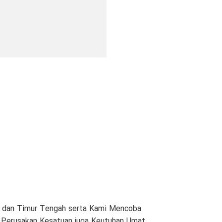
am dan Timur Tengah serta Kami Mencoba
n Perusakan Kesatuan juga Keutuhan Umat