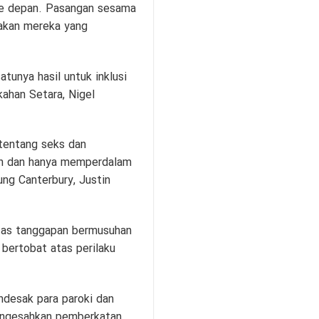
 ke depan. Pasangan sesama
wakan mereka yang
tunya hasil untuk inklusi
kahan Setara, Nigel
 tentang seks dan
pun dan hanya memperdalam
ng Canterbury, Justin
atas tanggapan bermusuhan
bertobat atas perilaku
desak para paroki dan
mengesahkan pemberkatan