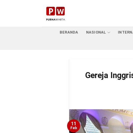
Skip
to
content
BERANDA
NASIONAL
INTERN
Gereja Inggr
11
Feb