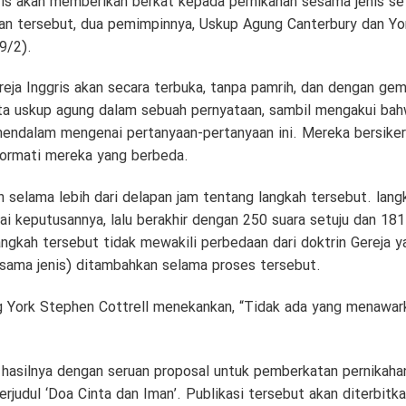
ris akan memberikan berkat kepada pernikahan sesama jenis s
an tersebut, dua pemimpinnya, Uskup Agung Canterbury dan Y
9/2).
ereja Inggris akan secara terbuka, tanpa pamrih, dan dengan 
kata uskup agung dalam sebuah pernyataan, sambil mengakui bah
endalam mengenai pertanyaan-pertanyaan ini. Mereka bersike
ormati mereka yang berbeda.
selama lebih dari delapan jam tentang langkah tersebut. langk
ai keputusannya, lalu berakhir dengan 250 suara setuju dan 
gkah tersebut tidak mewakili perbedaan dari doktrin Gereja y
sama jenis) ditambahkan selama proses tersebut.
York Stephen Cottrell menekankan, “Tidak ada yang menawarka
silnya dengan seruan proposal untuk pemberkatan pernikahan
berjudul ‘Doa Cinta dan Iman’. Publikasi tersebut akan diterbit