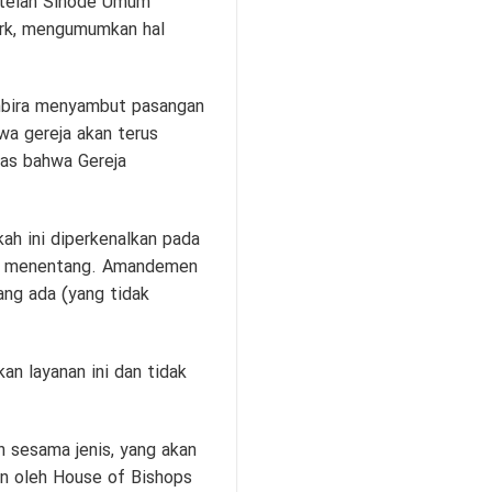
etelah Sinode Umum
ork, mengumumkan hal
gembira menyambut pasangan
wa gereja akan terus
ras bahwa Gereja
ah ini diperkenalkan pada
181 menentang. Amandemen
ang ada (yang tidak
n layanan ini dan tidak
 sesama jenis, yang akan
kan oleh House of Bishops