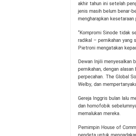
akhir tahun ini setelah p
jenis masih belum benar-b
mengharapkan kesetaraan 
“Kompromi Sinode tidak ses
radikal – pernikahan yang 
Pietroni mengatakan kepa
Dewan Injili menyesalkan 
pernikahan, dengan alasa
perpecahan. The Global So
Welby, dan mempertanyak
Gereja Inggris bulan lalu
dan homofobik sebelumnya
memalukan mereka.
Pemimpin House of Common
pendeta untuk mengadakan