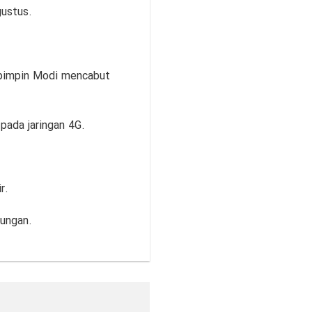
gustus.
dipimpin Modi mencabut
pada jaringan 4G.
r.
pungan.