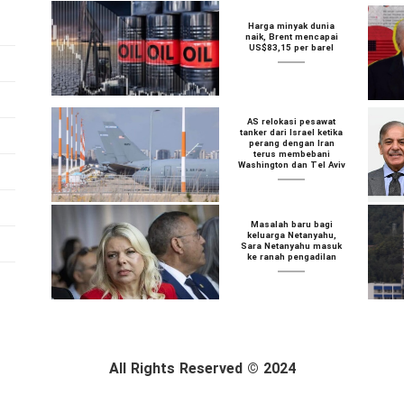
Harga minyak dunia
naik, Brent mencapai
US$83,15 per barel
AS relokasi pesawat
tanker dari Israel ketika
perang dengan Iran
terus membebani
Washington dan Tel Aviv
Masalah baru bagi
keluarga Netanyahu,
Sara Netanyahu masuk
ke ranah pengadilan
All Rights Reserved © 2024