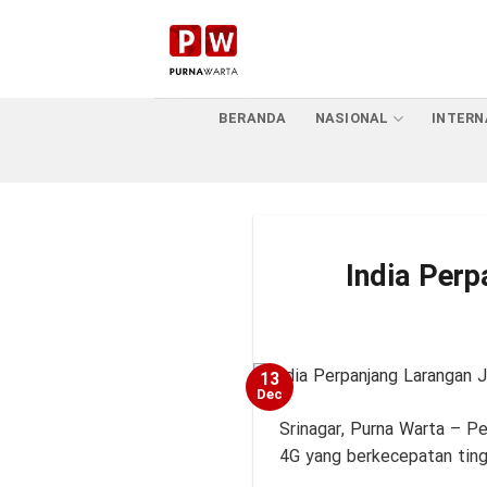
Skip
to
content
BERANDA
NASIONAL
INTERN
India Per
13
Dec
Srinagar,
Purna Warta
– Pem
4G yang berkecepatan tin