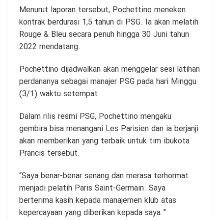
Menurut laporan tersebut, Pochettino meneken
kontrak berdurasi 1,5 tahun di PSG. Ia akan melatih
Rouge & Bleu secara penuh hingga 30 Juni tahun
2022 mendatang.
Pochettino dijadwalkan akan menggelar sesi latihan
perdananya sebagai manajer PSG pada hari Minggu
(3/1) waktu setempat.
Dalam rilis resmi PSG, Pochettino mengaku
gembira bisa menangani Les Parisien dan ia berjanji
akan memberikan yang terbaik untuk tim ibukota
Prancis tersebut.
“Saya benar-benar senang dan merasa terhormat
menjadi pelatih Paris Saint-Germain. Saya
berterima kasih kepada manajemen klub atas
kepercayaan yang diberikan kepada saya.”