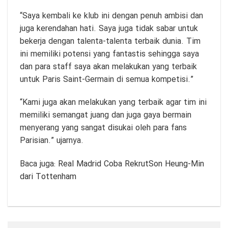
“Saya kembali ke klub ini dengan penuh ambisi dan
juga kerendahan hati. Saya juga tidak sabar untuk
bekerja dengan talenta-talenta terbaik dunia. Tim
ini memiliki potensi yang fantastis sehingga saya
dan para staff saya akan melakukan yang terbaik
untuk Paris Saint-Germain di semua kompetisi.”
“Kami juga akan melakukan yang terbaik agar tim ini
memiliki semangat juang dan juga gaya bermain
menyerang yang sangat disukai oleh para fans
Parisian.” ujarnya.
Baca juga:
Real Madrid Coba RekrutSon Heung-Min
dari Tottenham