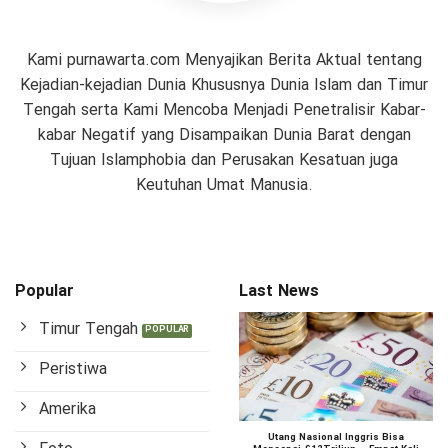
Kami purnawarta.com Menyajikan Berita Aktual tentang
Kejadian-kejadian Dunia Khususnya Dunia Islam dan Timur
Tengah serta Kami Mencoba Menjadi Penetralisir Kabar-
kabar Negatif yang Disampaikan Dunia Barat dengan
Tujuan Islamphobia dan Perusakan Kesatuan juga
Keutuhan Umat Manusia.
Popular
Last News
Timur Tengah
Peristiwa
Amerika
Utang Nasional Inggris Bisa