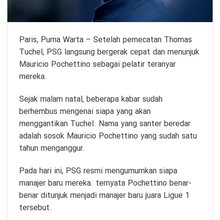
Paris,
Purna Warta
– Setelah pemecatan Thomas
Tuchel, PSG langsung bergerak cepat dan menunjuk
Mauricio Pochettino sebagai pelatir teranyar
mereka.
Sejak malam natal, beberapa kabar sudah
berhembus mengenai siapa yang akan
menggantikan Tuchel. Nama yang santer beredar
adalah sosok Mauricio Pochettino yang sudah satu
tahun menganggur.
Pada hari ini, PSG resmi mengumumkan siapa
manajer baru mereka. ternyata Pochettino benar-
benar ditunjuk menjadi manajer baru juara Ligue 1
tersebut.