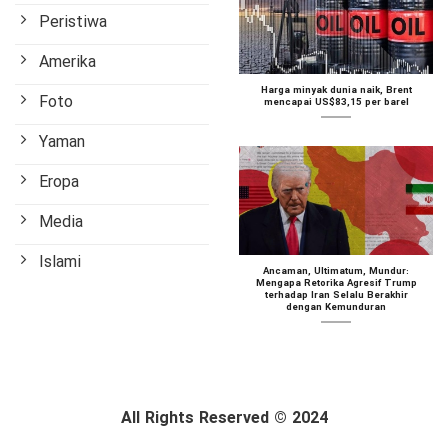
Peristiwa
Amerika
Harga minyak dunia naik, Brent
Foto
mencapai US$83,15 per barel
Yaman
Eropa
Media
Islami
Ancaman, Ultimatum, Mundur:
Mengapa Retorika Agresif Trump
terhadap Iran Selalu Berakhir
dengan Kemunduran
All Rights Reserved © 2024