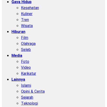
Gaya Hidup
Kesehatan
Kuliner
Tren
Wisata
Hiburan
Film
Olahraga
Seleb
Media
Foto
Video
Karikatur
Lainnya
Islami
Opini & Cerita
Sejarah
Teknologi