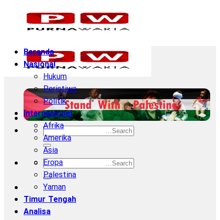
Skip
to
content
Beranda
Nasional
Hukum
Peristiwa
Politik
Internasional
Afrika
Amerika
Asia
Eropa
Palestina
Yaman
Timur Tengah
Analisa