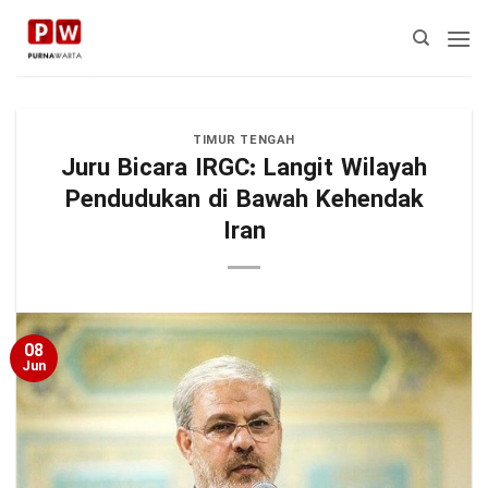
Skip
to
content
TIMUR TENGAH
Juru Bicara IRGC: Langit Wilayah
Pendudukan di Bawah Kehendak
Iran
08
Jun