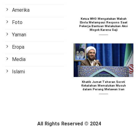
Amerika
Ketua WHO Mengatakan Wabah
Foto
Ebola Melampaui Respons Saat
Pekerja Bantuan Melakukan Aksi
Mogok Karena Gaji
Yaman
Eropa
Media
Islami
Khatib Jumat Teheran Soroti
Kekalahan Memalukan Musuh
dalam Perang Melawan Iran
All Rights Reserved © 2024