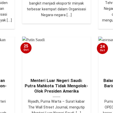
siden
Tehr
bangkit menjadi eksportir minyak
ran
Nega
terbesar keempat dalam Organisasi
sasi
Negara-negara [...]
k [...]
mengun
25
24
Oct
Oct
ran
Menteri Luar Negeri Saudi:
Bala
Non-
Putra Mahkota Tidak Mengolok-
Bari
Olok Presiden Amerika
teri
Riyadh, Purna Warta – Surat kabar
Purn
The Wall Street Journal, mengutip
OPEC