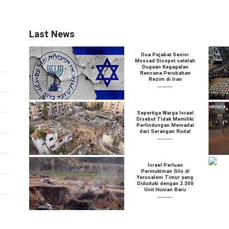
Last News
Dua Pejabat Senior
Mossad Dicopot setelah
Dugaan Kegagalan
Rencana Perubahan
Rezim di Iran
Sepertiga Warga Israel
Disebut Tidak Memiliki
Perlindungan Memadai
dari Serangan Rudal
Israel Perluas
Permukiman Gilo di
Yerusalem Timur yang
Diduduki dengan 2.300
Unit Hunian Baru