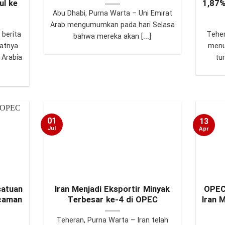
ul ke
1,87%
Abu Dhabi, Purna Warta – Uni Emirat
Arab mengumumkan pada hari Selasa
 berita
Teher
bahwa mereka akan [...]
atnya
menu
 Arabia
tur
01
13
Jul
Apr
satuan
Iran Menjadi Eksportir Minyak
OPEC
caman
Terbesar ke-4 di OPEC
Iran 
Teheran, Purna Warta – Iran telah