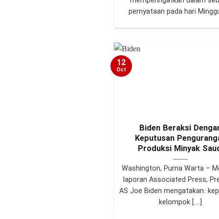
memperingatkan dalam se
pernyataan pada hari Minggu 
12
Oct
Biden Beraksi Denga
Keputusan Pengurang
Produksi Minyak Sau
Washington, Purna Warta – M
laporan Associated Press, Pr
AS Joe Biden mengatakan: ke
kelompok [...]