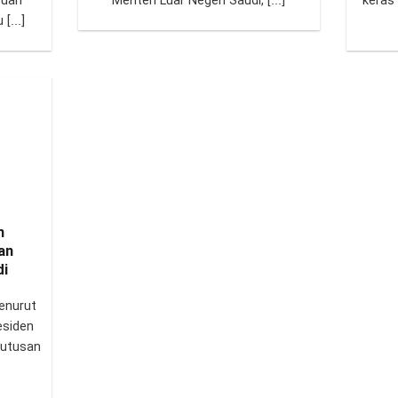
buah
Menteri Luar Negeri Saudi, [...]
keras
[...]
n
an
di
enurut
esiden
putusan