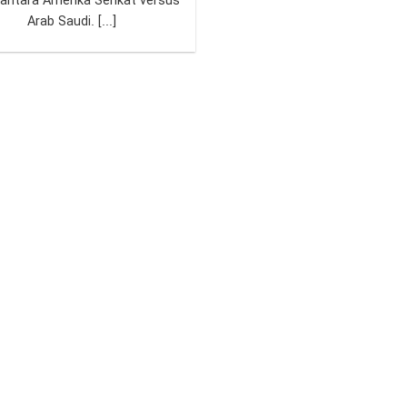
 antara Amerika Serikat versus
Arab Saudi. [...]