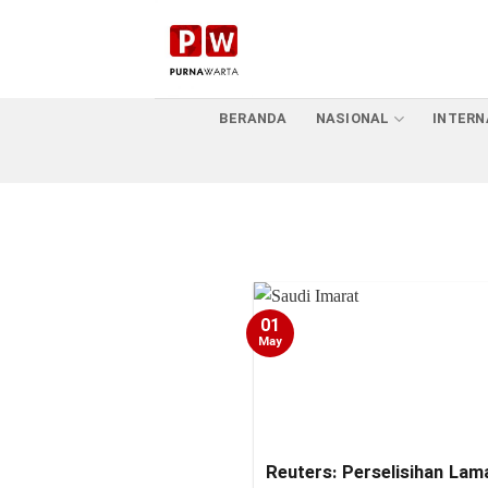
Skip
to
content
BERANDA
NASIONAL
INTERN
01
May
Reuters: Perselisihan Lam