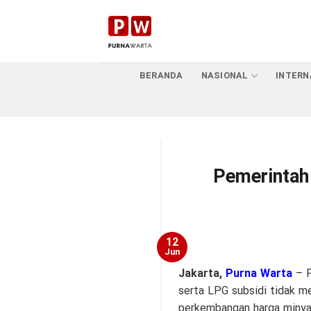
Skip
to
content
BERANDA
NASIONAL
INTERN
Pemerintah
12
Jun
Jakarta,
Purna Warta
– P
serta LPG subsidi tidak m
perkembangan harga minya