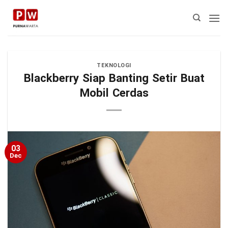
Skip
to
content
TEKNOLOGI
Blackberry Siap Banting Setir Buat
Mobil Cerdas
03
Dec