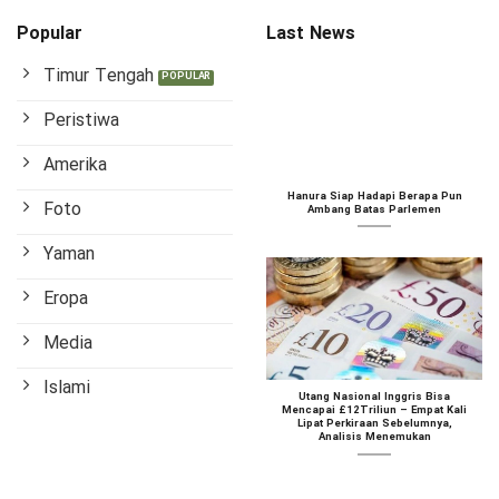
Popular
Last News
Timur Tengah
Peristiwa
Amerika
Hanura Siap Hadapi Berapa Pun
Foto
Ambang Batas Parlemen
Yaman
Eropa
Media
Islami
Utang Nasional Inggris Bisa
Mencapai £12Triliun – Empat Kali
Lipat Perkiraan Sebelumnya,
Analisis Menemukan