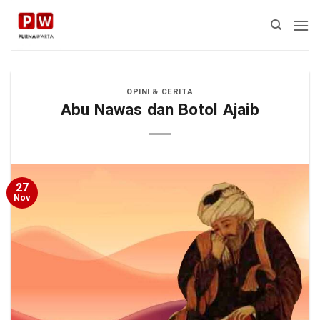
Skip
to
content
OPINI & CERITA
Abu Nawas dan Botol Ajaib
27
Nov