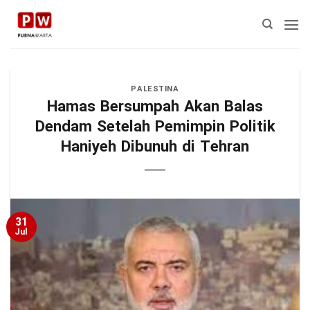
Skip
to
content
PALESTINA
Hamas Bersumpah Akan Balas
Dendam Setelah Pemimpin Politik
Haniyeh Dibunuh di Tehran
31
Jul