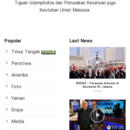
Tujuan Islamphobia dan Perusakan Kesatuan juga
Keutuhan Umat Manusia.
Popular
Last News
Timur Tengah
Peristiwa
Amerika
[VIDEO] – Perayaan Arbaeen di
Foto
Bundaran HI, Jakarta
Yaman
Eropa
Media