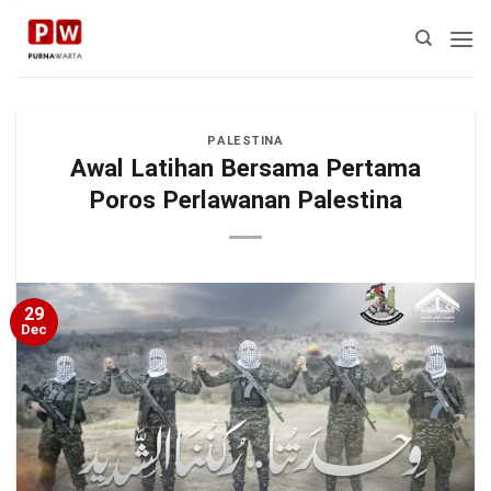
Skip
to
content
PALESTINA
Awal Latihan Bersama Pertama
Poros Perlawanan Palestina
29
Dec