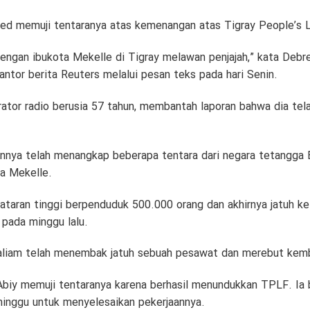
d memuji tentaranya atas kemenangan atas Tigray People’s L
dengan ibukota Mekelle di Tigray melawan penjajah,” kata Debr
tor berita Reuters melalui pesan teks pada hari Senin.
ator radio berusia 57 tahun, membantah laporan bahwa dia tela
nnya telah menangkap beberapa tentara dari negara tetangga Er
ra Mekelle.
taran tinggi berpenduduk 500.000 orang dan akhirnya jatuh ke
 pada minggu lalu.
iam telah menembak jatuh sebuah pesawat dan merebut kemba
Abiy memuji tentaranya karena berhasil menundukkan TPLF. Ia 
inggu untuk menyelesaikan pekerjaannya.