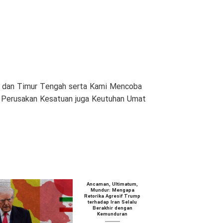
am dan Timur Tengah serta Kami Mencoba
n Perusakan Kesatuan juga Keutuhan Umat
Ancaman, Ultimatum,
Mundur: Mengapa
Retorika Agresif Trump
terhadap Iran Selalu
Berakhir dengan
Kemunduran