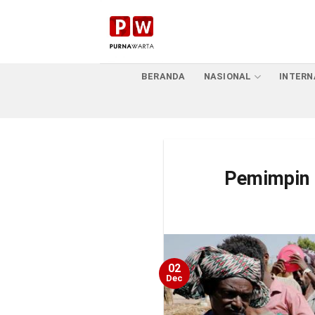
Skip
to
content
BERANDA
NASIONAL
INTERN
Pemimpin T
02
Dec