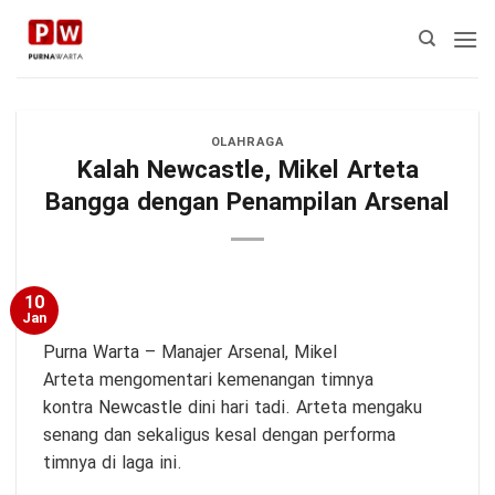
Skip
to
content
OLAHRAGA
Kalah Newcastle, Mikel Arteta
Bangga dengan Penampilan Arsenal
10
Jan
Purna Warta
– Manajer Arsenal, Mikel
Arteta mengomentari kemenangan timnya
kontra
Newcastle
dini hari tadi. Arteta mengaku
senang dan sekaligus kesal dengan performa
timnya di laga ini.