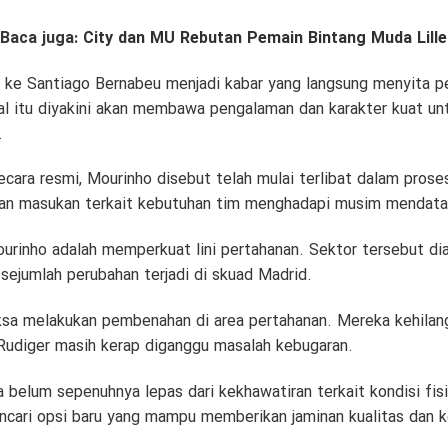
Baca juga:
City dan MU Rebutan Pemain Bintang Muda Lille
ke Santiago Bernabeu menjadi kabar yang langsung menyita pe
gal itu diyakini akan membawa pengalaman dan karakter kuat u
.
ara resmi, Mourinho disebut telah mulai terlibat dalam prose
kan masukan terkait kebutuhan tim menghadapi musim mendata
ourinho adalah memperkuat lini pertahanan. Sektor tersebut 
sejumlah perubahan terjadi di skuad Madrid.
a melakukan pembenahan di area pertahanan. Mereka kehilang
Rudiger masih kerap diganggu masalah kebugaran.
ga belum sepenuhnya lepas dari kekhawatiran terkait kondisi fis
cari opsi baru yang mampu memberikan jaminan kualitas dan 