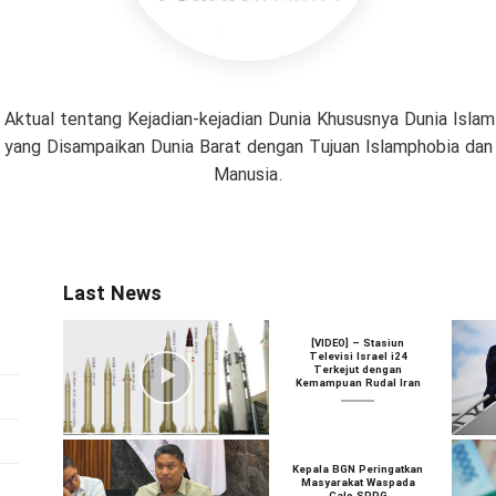
 Aktual tentang Kejadian-kejadian Dunia Khususnya Dunia Isl
if yang Disampaikan Dunia Barat dengan Tujuan Islamphobia da
Manusia.
Last News
[VIDEO] – Stasiun
Televisi Israel i24
Terkejut dengan
Kemampuan Rudal Iran
Kepala BGN Peringatkan
Masyarakat Waspada