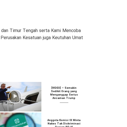
am dan Timur Tengah serta Kami Mencoba
n Perusakan Kesatuan juga Keutuhan Umat
[VIDEO] – Semakin
Sedikit Orang yang
Menganggap Serius
Ancaman Trump
Anggota Komisi IX Minta
Nakes Tak Diskriminasi