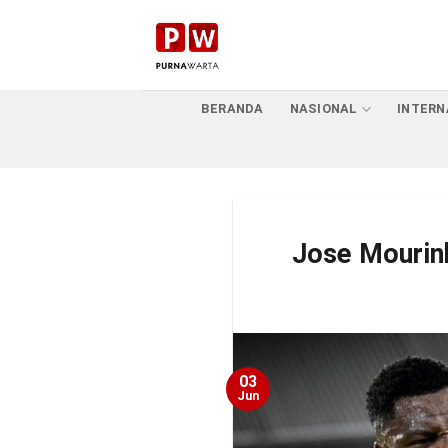
Skip
to
content
BERANDA
NASIONAL
INTERN
Jose Mourin
03
Jun