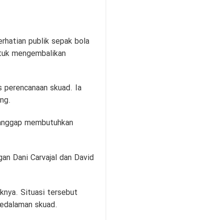
rhatian publik sepak bola
ntuk mengembalikan
s perencanaan skuad. Ia
ng.
dianggap membutuhkan
an Dani Carvajal dan David
iknya. Situasi tersebut
kedalaman skuad.