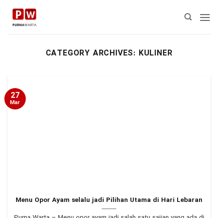
Skip
to
content
CATEGORY ARCHIVES:
KULINER
27
Mar
Menu Opor Ayam selalu jadi Pilihan Utama di Hari Lebaran
Purna Warta – Menu opor ayam jadi salah satu sajian yang ada di