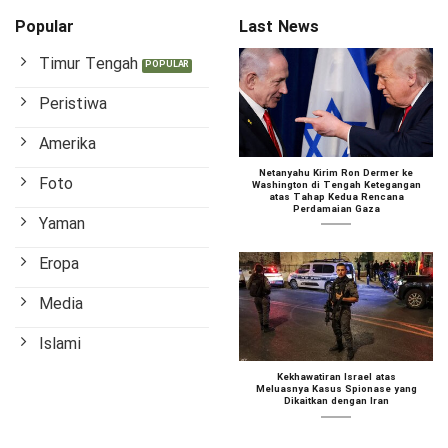
Popular
Last News
Timur Tengah
Peristiwa
Amerika
Netanyahu Kirim Ron Dermer ke
Foto
Washington di Tengah Ketegangan
atas Tahap Kedua Rencana
Perdamaian Gaza
Yaman
Eropa
Media
Islami
Kekhawatiran Israel atas
Meluasnya Kasus Spionase yang
Dikaitkan dengan Iran