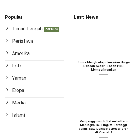
Popular
Last News
Timur Tengah
Peristiwa
Amerika
Dunia Menghadapi Lonjakan Harga
Foto
Pangan Segar, Badan PBB
Memperingatkan
Yaman
Eropa
Media
Islami
Pengangguran di Selandia Baru
Meningkat ke Tingkat Tertinggi
dalam Satu Dekade sebesar 5,6%
di Kuartal 2