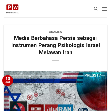
Skip
to
content
ANALISA
Media Berbahasa Persia sebagai
Instrumen Perang Psikologis Israel
Melawan Iran
10
Jul