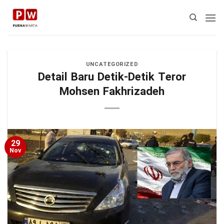
Skip
to
content
UNCATEGORIZED
Detail Baru Detik-Detik Teror
Mohsen Fakhrizadeh
29
Nov