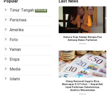
Popular
Last News
Timur Tengah
Peristiwa
Amerika
Hanura Siap Hadapi Berapa Pun
Foto
Ambang Batas Parlemen
Yaman
Eropa
Media
Islami
Utang Nasional Inggris Bisa
Mencapai £12Triliun – Empat Kali
Lipat Perkiraan Sebelumnya,
Analisis Menemukan