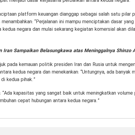
apat menjadi dasar kerjasama perbankan antara kedua negara.”
iptaan platform keuangan dianggap sebagai salah satu pilar pa
menambahkan: “Perjalanan ini mampu menciptakan dasar yang 
 kedua negara dan mulai sekarang kegiatan komersial akan dil
n Iran Sampaikan Belasungkawa atas Meninggalnya Shinzo 
juk pada kemauan politik presiden Iran dan Rusia untuk meng
ntara kedua negara dan menekankan: “Untungnya, ada banyak m
i kedua pihak.”
: “Ada kapasitas yang sangat baik untuk meningkatkan volume
umbuhan cepat hubungan antara kedua negara.”