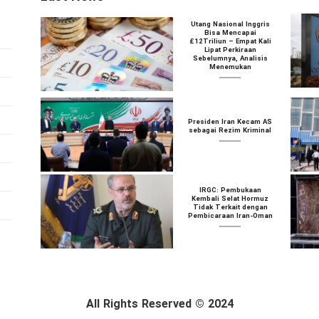
Utang Nasional Inggris
Bisa Mencapai
£12Triliun – Empat Kali
Lipat Perkiraan
Sebelumnya, Analisis
Menemukan
Presiden Iran Kecam AS
sebagai Rezim Kriminal
IRGC: Pembukaan
Kembali Selat Hormuz
Tidak Terkait dengan
Pembicaraan Iran-Oman
All Rights Reserved © 2024