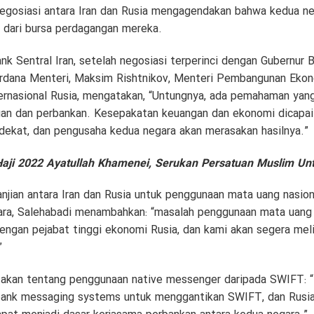
egosiasi antara Iran dan Rusia mengagendakan bahwa kedua n
 dari bursa perdagangan mereka.
ank Sentral Iran, setelah negosiasi terperinci dengan Gubernur B
rdana Menteri, Maksim Rishtnikov, Menteri Pembangunan Ekono
ernasional Rusia, mengatakan, “Untungnya, ada pemahaman yang
an dan perbankan. Kesepakatan keuangan dan ekonomi dicapai
dekat, dan pengusaha kedua negara akan merasakan hasilnya.”
aji 2022 Ayatullah Khamenei, Serukan Persatuan Muslim U
njian antara Iran dan Rusia untuk penggunaan mata uang nasion
ra, Salehabadi menambahkan: “masalah penggunaan mata uang n
dengan pejabat tinggi ekonomi Rusia, dan kami akan segera mel
”
takan tentang penggunaan native messenger daripada SWIFT: “
ank messaging systems untuk menggantikan SWIFT, dan Rusia 