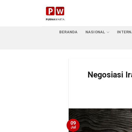
Skip
to
content
BERANDA
NASIONAL
INTERN
Negosiasi I
09
Jul