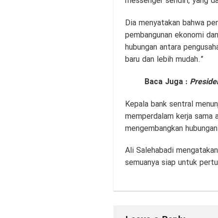
messenger sendiri, yang d
Dia menyatakan bahwa penc
pembangunan ekonomi dan 
hubungan antara pengusaha
baru dan lebih mudah.”
Baca Juga :
Preside
Kepala bank sentral menun
memperdalam kerja sama a
mengembangkan hubungan d
Ali Salehabadi mengatakan
semuanya siap untuk pert