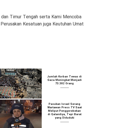
am dan Timur Tengah serta Kami Mencoba
n Perusakan Kesatuan juga Keutuhan Umat
Jumlah Korban Tewas di
Gaza Meningkat Menjadi
73.382 Orang
Pasukan Israel Serang
Wartawan Press TV Saat
Meliput Penggerebekan
di Qalandiya, Tepi Barat
yang Diduduki