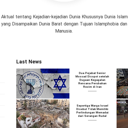
 Aktual tentang Kejadian-kejadian Dunia Khususnya Dunia Isl
if yang Disampaikan Dunia Barat dengan Tujuan Islamphobia da
Manusia.
Last News
Dua Pejabat Senior
Mossad Dicopot setelah
Dugaan Kegagalan
Rencana Perubahan
Rezim di Iran
Sepertiga Warga Israel
Disebut Tidak Memiliki
Perlindungan Memadai
dari Serangan Rudal