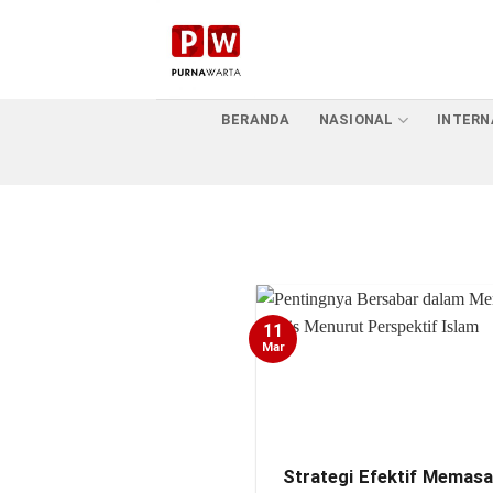
Skip
to
content
BERANDA
NASIONAL
INTERN
11
Mar
Strategi Efektif Memas