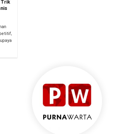
 Trik
nis
nan
titif,
 upaya