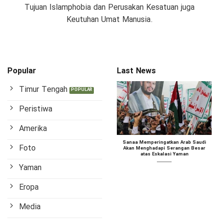
Tujuan Islamphobia dan Perusakan Kesatuan juga
Keutuhan Umat Manusia.
Popular
Last News
Timur Tengah
Peristiwa
Amerika
Sanaa Memperingatkan Arab Saudi
Foto
Akan Menghadapi Serangan Besar
atas Eskalasi Yaman
Yaman
Eropa
Media