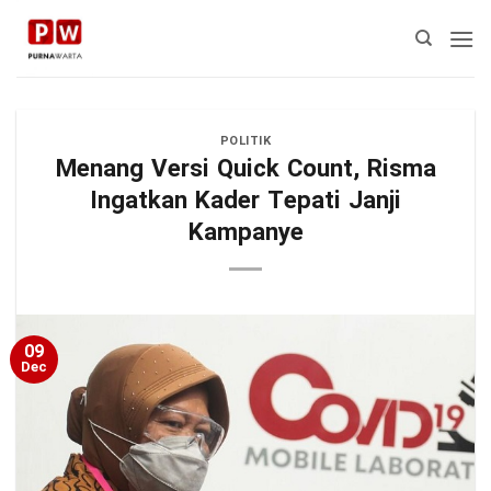
Skip
to
content
POLITIK
Menang Versi Quick Count, Risma
Ingatkan Kader Tepati Janji
Kampanye
09
Dec