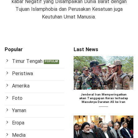
kabar Negatif yang Disampaikan Dunia Barat dengan
Tujuan Islamphobia dan Perusakan Kesatuan juga
Keutuhan Umat Manusia.
Popular
Last News
Timur Tengah
Peristiwa
Amerika
Jenderal Iran Memperingatkan
Foto
akan Tanggapan Keras terhadap
Masuknya Daratan AS ke Iran
Yaman
Eropa
Media