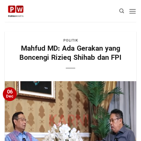
Skip
to
content
POLITIK
Mahfud MD: Ada Gerakan yang
Boncengi Rizieq Shihab dan FPI
06
Dec