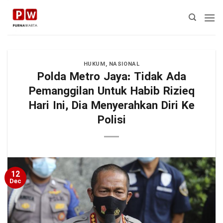
Skip
to
content
HUKUM
,
NASIONAL
Polda Metro Jaya: Tidak Ada
Pemanggilan Untuk Habib Rizieq
Hari Ini, Dia Menyerahkan Diri Ke
Polisi
12
Dec