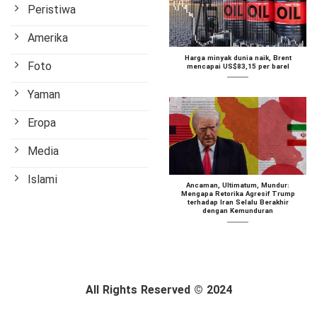
Peristiwa
Amerika
Harga minyak dunia naik, Brent
Foto
mencapai US$83,15 per barel
Yaman
Eropa
Media
Islami
Ancaman, Ultimatum, Mundur:
Mengapa Retorika Agresif Trump
terhadap Iran Selalu Berakhir
dengan Kemunduran
All Rights Reserved © 2024