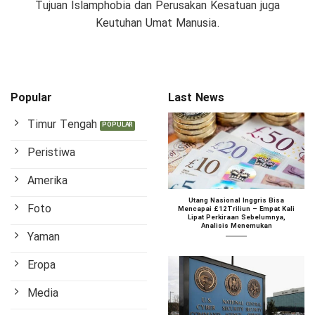
Tujuan Islamphobia dan Perusakan Kesatuan juga
Keutuhan Umat Manusia.
Popular
Last News
Timur Tengah
Peristiwa
Amerika
Utang Nasional Inggris Bisa
Foto
Mencapai £12Triliun – Empat Kali
Lipat Perkiraan Sebelumnya,
Analisis Menemukan
Yaman
Eropa
Media