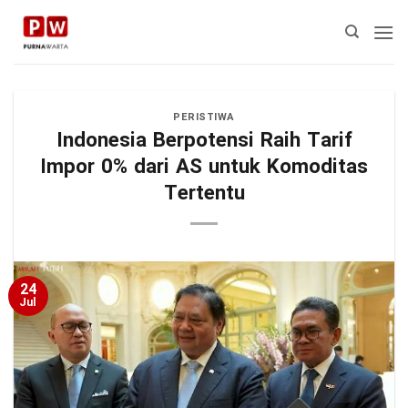
Skip
to
content
PERISTIWA
Indonesia Berpotensi Raih Tarif
Impor 0% dari AS untuk Komoditas
Tertentu
24
Jul