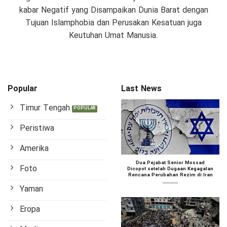
kabar Negatif yang Disampaikan Dunia Barat dengan
Tujuan Islamphobia dan Perusakan Kesatuan juga
Keutuhan Umat Manusia.
Popular
Last News
Timur Tengah
Peristiwa
Amerika
Dua Pejabat Senior Mossad
Foto
Dicopot setelah Dugaan Kegagalan
Rencana Perubahan Rezim di Iran
Yaman
Eropa