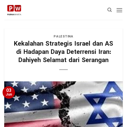
Skip
to
content
PALESTINA
Kekalahan Strategis Israel dan AS
di Hadapan Daya Deterrensi Iran:
Dahiyeh Selamat dari Serangan
03
Jun