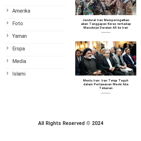
Amerika
Jenderal Iran Memperingatkan
Foto
akan Tanggapan Keras terhadap
Masuknya Daratan AS ke Iran
Yaman
Eropa
Media
Islami
Menlu Iran: Iran Tetap Teguh
dalam Perlawanan Meski Ada
Tekanan
All Rights Reserved © 2024