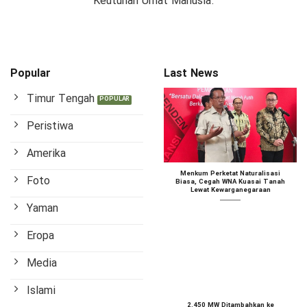
Keutuhan Umat Manusia.
Popular
Last News
Timur Tengah
Peristiwa
Amerika
Menkum Perketat Naturalisasi
Foto
Biasa, Cegah WNA Kuasai Tanah
Lewat Kewarganegaraan
Yaman
Eropa
Media
Islami
2.450 MW Ditambahkan ke