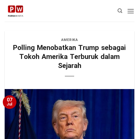
Skip
to
content
AMERIKA
Polling Menobatkan Trump sebagai
Tokoh Amerika Terburuk dalam
Sejarah
07
Jul