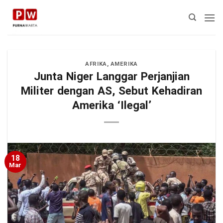
Skip
to
content
AFRIKA
,
AMERIKA
Junta Niger Langgar Perjanjian
Militer dengan AS, Sebut Kehadiran
Amerika ‘Ilegal’
18
Mar