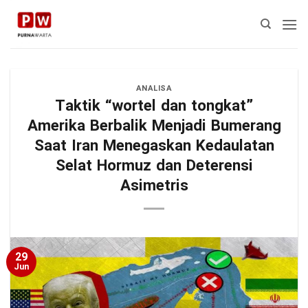
Skip
to
content
ANALISA
Taktik “wortel dan tongkat”
Amerika Berbalik Menjadi Bumerang
Saat Iran Menegaskan Kedaulatan
Selat Hormuz dan Deterensi
Asimetris
29
Jun