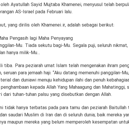
kan oleh Ayatullah Sayid Mujtaba Khamenei, menyusul telah berpu
rangan AS-Israel pada Februari lalu.
t, yang dirilis oleh Khamenei.ir, adalah sebagai berikut:
aha Pengasih lagi Maha Penyayang
ggilan-Mu. Tiada sekutu bagi-Mu. Segala puji, seluruh nikmat,
dan hanya milik-Mu…
ali tiba. Para peziarah umat Islam telah mengenakan ihram pe
 seruan para jemaah haji: “Aku datang memenuhi panggilan-Mu, 
aterial dan duniawi menuju kehidupan ilahi dan penuh kebahagia
 penghambaan kepada Allah Yang Mahaagung dan Mahatinggi, s
ri dari tuhan-tuhan palsu yang disebutkan dengan Allah.
i tidak hanya terbatas pada para tamu dan peziarah Baitullah 
an saudari Muslim di Iran dan di seluruh dunia; baik mereka ya
mnya maupun mereka yang belum memperoleh kesempatan untu