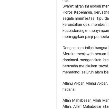
haji.
Syarat hijrah ini adalah m
Poros Kebenaran, berusaha 
segala manifestasi tipu da
kerendahan doa, memberi m
kecenderungan menyimpang,
meninggikan panji pembela
Dengan cara inilah bangsa I
Mereka menjawab seruan I
dominasi, mengenakan ihra
berusaha melakukan tawaf
menerangi seluruh alam ber
Allahu Akbar, Allahu Akbar. 
hadana.
Allah Mahabesar, Allah Mah
Allah. Allah Mahabesar ata