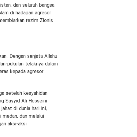
kistan, dan seluruh bangsa
slam di hadapan agresor
membiarkan rezim Zionis
kan. Dengan senjata Allahu
lan-pukulan telaknya dalam
eras kepada agresor
ga setelah kesyahidan
g Sayyid Ali Hosseini
hat di dunia hari ini,
di medan, dan melalui
an aksi-aksi