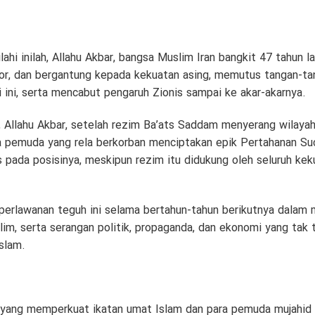
ilahi inilah, Allahu Akbar, bangsa Muslim Iran bangkit 47 tahun
tator, dan bergantung kepada kekuatan asing, memutus tangan-t
i ini, serta mencabut pengaruh Zionis sampai ke akar-akarnya.
 Allahu Akbar, setelah rezim Ba’ats Saddam menyerang wilayah 
 pemuda yang rela berkorban menciptakan epik Pertahanan Suc
pada posisinya, meskipun rezim itu didukung oleh seluruh keku
perlawanan teguh ini selama bertahun-tahun berikutnya dala
lim, serta serangan politik, propaganda, dan ekonomi yang tak t
slam.
h yang memperkuat ikatan umat Islam dan para pemuda mujahid F