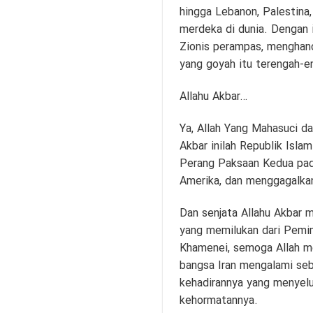
hingga Lebanon, Palestina,
merdeka di dunia. Dengan i
Zionis perampas, menghanc
yang goyah itu terengah-e
Allahu Akbar…
Ya, Allah Yang Mahasuci d
Akbar inilah Republik Isl
Perang Paksaan Kedua pad
Amerika, dan menggagalkan
Dan senjata Allahu Akbar 
yang memilukan dari Pemimp
Khamenei, semoga Allah men
bangsa Iran mengalami sebu
kehadirannya yang menyelu
kehormatannya.