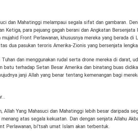
uci dan Mahatinggi melampaui segala sifat dan gambaran. Deng
an Ketiga, para pejuang gagah berani dan Angkatan Bersenjata 
 mujahid Front Perlawanan, khususnya mereka yang berada di L
s dua pasukan teroris Amerika-Zionis yang bersenjata lengka
Tuhan dan menggunakan rudal serta drone mereka di darat, uda
n batu terhadap Setan Besar Amerika dan binatang buas didikan
judnya janji Allah yang benar tentang kemenangan bagi mereka 
ar…
n, Allah Yang Mahasuci dan Mahatinggi lebih besar daripada se
menang atas segala kekuatan. Dan dengan senjata Allahu Akba
ont Perlawanan, bi’tsah umat Islam akan terbentuk.