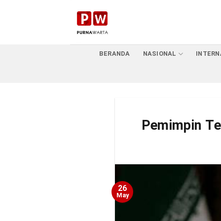
Skip
to
content
BERANDA
NASIONAL
INTERN
Pemimpin Ter
26
May