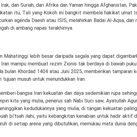
 Irak, dan Suriah; dari Afrika dan Yaman hingga Afghanistan, Pa
katan itu, Tali yang Kokoh ini bangkit membela hakikat umat I
urkan agenda Daesh atau ISIS, melahirkan Badai Al-Aqsa, dan 
ngah di ambang napas terakhirnya.
an Mahatinggi lebih besar daripada segala yang dapat digambar
am Iran mampu membuat rezim Zionis tak berdaya di bawah puku
a bulan Khordad 1404 atau Juni 2025, memberikan tamparan k
 tujuan musuh untuk menundukkan Iran.
memberi bangsa Iran kekuatan dan daya sedemikian rupa sehing
in kita yang mulia, penerus sah Nabi Suci saw, Ayatullah Agun
inggikan kedudukannya yang mulia, di tangan kekuatan paling ja
ah bi’tsah ilahi, yaitu kebangkitan kenabian untuk hadir aktif 
ruh di setiap arena yang dibutuhkan, memukau mata dunia deng