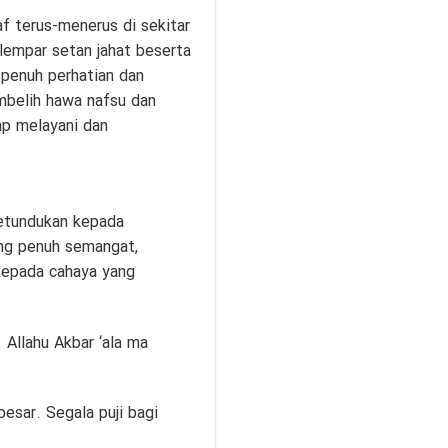
af terus-menerus di sekitar
lempar setan jahat beserta
 penuh perhatian dan
mbelih hawa nafsu dan
ap melayani dan
etundukan kepada
ang penuh semangat,
kepada cahaya yang
. Allahu Akbar ‘ala ma
esar. Segala puji bagi