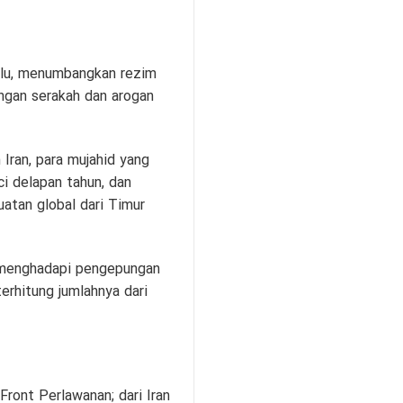
 lalu, menumbangkan rezim
angan serakah dan arogan
Iran, para mujahid yang
i delapan tahun, dan
atan global dari Timur
m menghadapi pengepungan
erhitung jumlahnya dari
ront Perlawanan; dari Iran