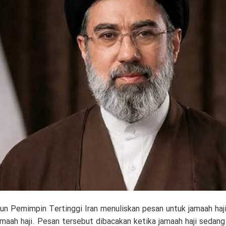
un Pemimpin Tertinggi Iran menuliskan pesan untuk jamaah haji 
amaah haji. Pesan tersebut dibacakan ketika jamaah haji sedan