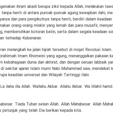
engenakan ihram abadi berupa zikir kepada Allah, melakukan taw
tanpa henti di antara puncak-puncak agung kewajiban ilahi, me
yanya dan para pengikutnya tanpa henti, berdiri dalam keadaan
akan orang-orang miskin yang lemah dan para musafir, menye
 membersihkan kotoran batin, serta dalam segala keadaan si
an terhadap Kebenaran.
ran melangkah ke jalan hijrah tersebut di miqat Revolusi Islam.
brahimiah Imam Khomeini yang agung, menanggalkan pakaian k
m kebahagiaan dunia dan akhirat, dan dengan seruan labbaik y
 di sekitar ajaran Islam murni Nabi Muhammad saw, mendekat 
upa keadilan universal dan Wilayah Tertinggi Ilahi.
La ilaha illa Allah. Wallahu Akbar. Allahu Akbar. Wa lillahil hamd
abesar. Tiada Tuhan selain Allah. Allah Mahabesar. Allah Mahab
s petunjuk yang telah Dia berikan kepada kita.