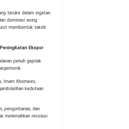
g terukir dalam ingatan
dan dominasi asing
urut membentuk takdir
 Peningkatan Ekspor
jalanan penuh gejolak
 hegemonik.
am, Imam Khomeini;
gambilalihan kedutaan
n, pengorbanan, dan
tuk melemahkan revolusi