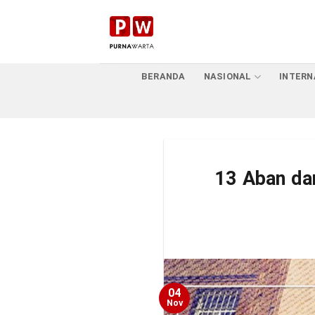
Skip
to
content
BERANDA
NASIONAL
INTERN
13 Aban dan
04
Nov