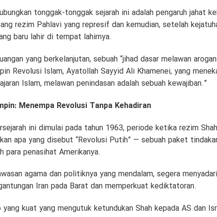
ungkan tonggak-tonggak sejarah ini adalah pengaruh jahat kebi
g rezim Pahlavi yang represif dan kemudian, setelah kejatuha
ng baru lahir di tempat lahirnya.
uangan yang berkelanjutan, sebuah “jihad dasar melawan arogan
mpin Revolusi Islam, Ayatollah Sayyid Ali Khamenei, yang mene
eh ajaran Islam, melawan penindasan adalah sebuah kewajiban.”
pin: Menempa Revolusi Tanpa Kehadiran
rsejarah ini dimulai pada tahun 1963, periode ketika rezim Sha
kan apa yang disebut “Revolusi Putih” — sebuah paket tindakan
leh para penasihat Amerikanya.
asan agama dan politiknya yang mendalam, segera menyadari h
antungan Iran pada Barat dan memperkuat kediktatoran.
 yang kuat yang mengutuk ketundukan Shah kepada AS dan Isr