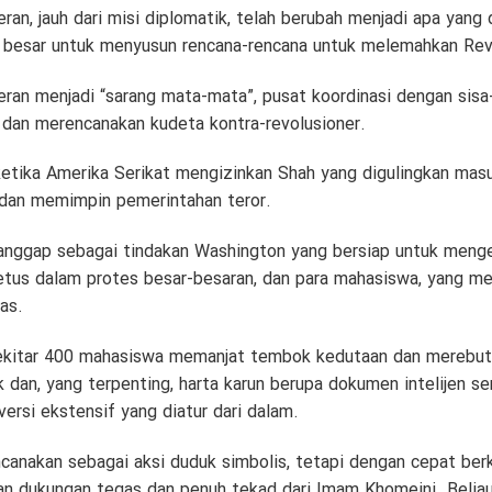
an, jauh dari misi diplomatik, telah berubah menjadi apa yang
 besar untuk menyusun rencana-rencana untuk melemahkan Revo
ran menjadi “sarang mata-mata”, pusat koordinasi dengan sisa-
, dan merencanakan kudeta kontra-revolusioner.
 ketika Amerika Serikat mengizinkan Shah yang digulingkan mas
 dan memimpin pemerintahan teror.
dianggap sebagai tindakan Washington yang bersiap untuk men
letus dalam protes besar-besaran, dan para mahasiswa, yang m
as.
kitar 400 mahasiswa memanjat tembok kedutaan dan merebut
dan, yang terpenting, harta karun berupa dokumen intelijen sen
ersi ekstensif yang diatur dari dalam.
ncanakan sebagai aksi duduk simbolis, tetapi dengan cepat be
n dukungan tegas dan penuh tekad dari Imam Khomeini. Beliau