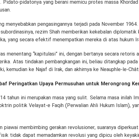
a. Pidato-pidatonya yang berani memicu protes massa Khordad
usan.
g menyebabkan pengasingannya terjadi pada November 1964.
subordinasinya, rezim Shah memberikan kekebalan diplomatik k
ka, yang secara efektif menempatkan mereka di atas hukum Ir
 menentang “kapitulasi” ini, dengan bertanya secara retoris a
erika. Atas tindakan pembangkangan ini, beliau ditangkap pad
ki, kemudian ke Najaf di Irak, dan akhirnya ke Neauphle-le-Chât
ibaf Peringatkan Upaya Permusuhan untuk Merongrong Ke
4 tahun ini merupakan masa yang sulit. Selama masa inilah 
rin politik Velayat-e Faqih (Perwalian Ahli Hukum Islam), yan
an piawai membimbing gerakan revolusioner, suaranya diperkuat
isik tidak dapat memadamkan revolusi yang dipicu oleh keyaki