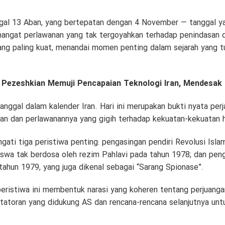
al 13 Aban, yang bertepatan dengan 4 November — tanggal yan
mangat perlawanan yang tak tergoyahkan terhadap penindasan 
ng paling kuat, menandai momen penting dalam sejarah yang t
 Pezeshkian Memuji Pencapaian Teknologi Iran, Mendesak
 tanggal dalam kalender Iran. Hari ini merupakan bukti nyata per
tan dan perlawanannya yang gigih terhadap kekuatan-kekuatan
ngati tiga peristiwa penting: pengasingan pendiri Revolusi Isl
swa tak berdosa oleh rezim Pahlavi pada tahun 1978; dan pen
tahun 1979, yang juga dikenal sebagai “Sarang Spionase”.
eristiwa ini membentuk narasi yang koheren tentang perjuanga
iktatoran yang didukung AS dan rencana-rencana selanjutnya un