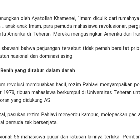
nungkan oleh Ayatollah Khamenei, “Imam diculik dari rumahnya 
… anak-anak Imam, para pemuda mahasiswa revolusioner, pergi
a Amerika di Teheran; Mereka mengasingkan Amerika dari Iran
risbawahi bahwa perjuangan tersebut tidak pernah bersifat priba
atan nasional dan dominasi asing.
Benih yang ditabur dalam darah
m revolusi membuahkan hasil, rezim Pahlavi menyampaikan pen
 1978, ribuan mahasiswa berkumpul di Universitas Teheran un
oran yang didukung AS.
al, pasukan rezim Pahlavi menyerbu kampus, melepaskan gas a
nai pemuda tak bersenjata.
sional: 56 mahasiswa gugur dan ratusan lainnya terluka. Pembant