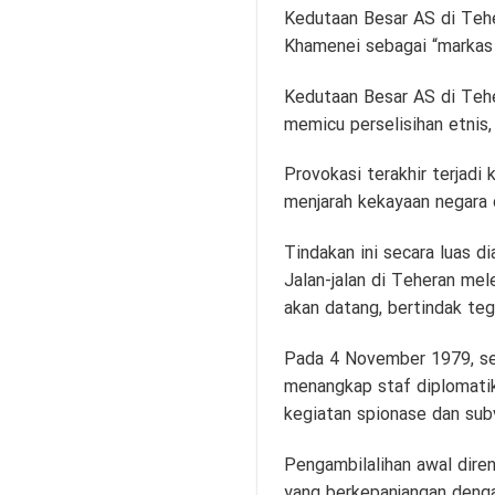
Kedutaan Besar AS di Teher
Khamenei sebagai “markas
Kedutaan Besar AS di Tehe
memicu perselisihan etnis
Provokasi terakhir terjadi
menjarah kekayaan negara
Tindakan ini secara luas 
Jalan-jalan di Teheran me
akan datang, bertindak teg
Pada 4 November 1979, se
menangkap staf diplomatik 
kegiatan spionase dan subv
Pengambilalihan awal dire
yang berkepanjangan denga