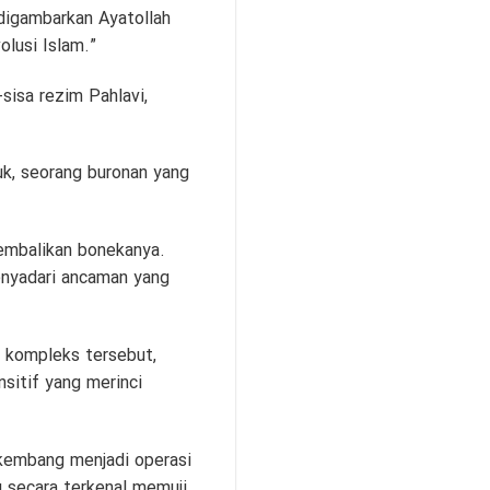
 digambarkan Ayatollah
lusi Islam.”
sisa rezim Pahlavi,
uk, seorang buronan yang
gembalikan bonekanya.
enyadari ancaman yang
 kompleks tersebut,
sitif yang merinci
rkembang menjadi operasi
 secara terkenal memuji