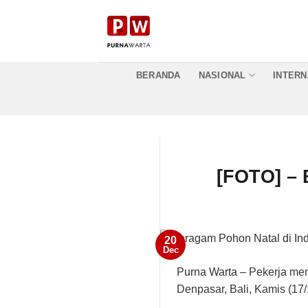
Skip
to
content
BERANDA
NASIONAL
INTERN
[FOTO] – 
20
Dec
Purna Warta
– Pekerja mena
Denpasar, Bali, Kamis (